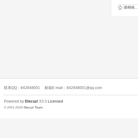
请稍候...
联系QQ：842848001
邮箱E-mail：842848001@qq.com
Powered by
Discuz!
X3.5
Licensed
© 2001-2026
Discuz! Team
.