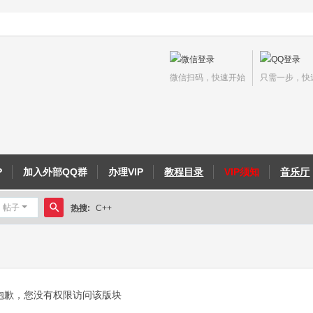
微信扫码，快速开始
只需一步，快
P
加入外部QQ群
办理VIP
教程目录
VIP须知
音乐厅
帖子
热搜:
C++
搜
侠义外传教程
索
抱歉，您没有权限访问该版块