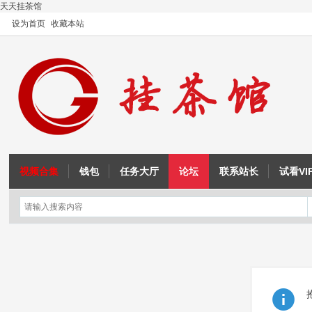
天天挂茶馆
设为首页
收藏本站
视频合集
钱包
任务大厅
论坛
联系站长
试看VI
OD教程
注入与内联汇编
征途教程
成吉思汗教程