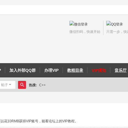
微信扫码，快速开始
只需一步，快
P
加入外部QQ群
办理VIP
教程目录
VIP须知
音乐厅
帖子
热搜:
C++
搜
侠义外传教程
索
花10RMB获得VIP账号，能看论坛上的VIP教程。