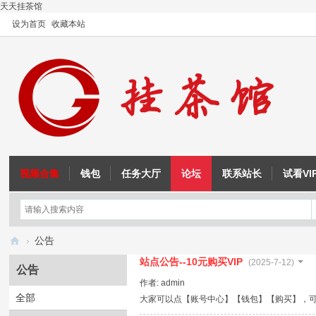
天天挂茶馆
设为首页
收藏本站
视频合集
钱包
任务大厅
论坛
联系站长
试看VI
OD教程
注入与内联汇编
征途教程
成吉思汗教程
›
公告
挂
站点公告--10元购买VIP
(2025-7-12)
公告
茶
作者:
admin
全部
大家可以点【账号中心】【钱包】【购买】，可以
馆