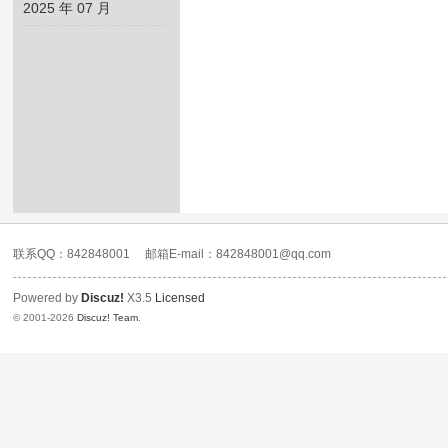
2025 年 07 月
易
语
言
论
坛
联系QQ：842848001
邮箱E-mail：842848001@qq.com
Powered by
Discuz!
X3.5
Licensed
© 2001-2026
Discuz! Team
.