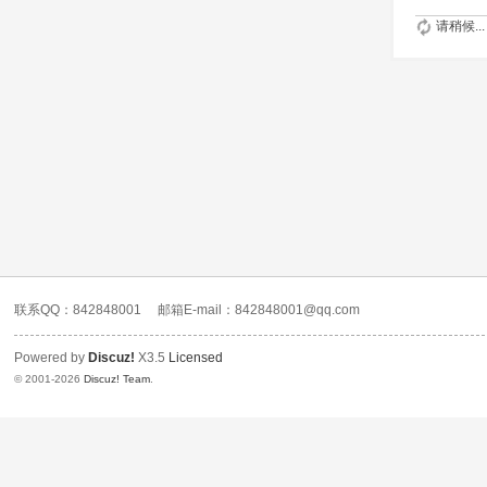
请稍候...
联系QQ：842848001
邮箱E-mail：842848001@qq.com
Powered by
Discuz!
X3.5
Licensed
© 2001-2026
Discuz! Team
.