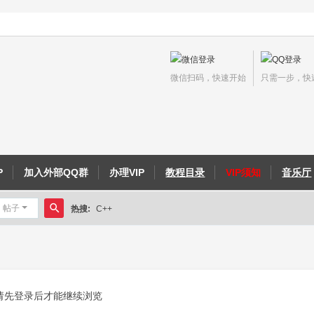
微信扫码，快速开始
只需一步，快
P
加入外部QQ群
办理VIP
教程目录
VIP须知
音乐厅
帖子
热搜:
C++
搜
侠义外传教程
索
请先登录后才能继续浏览