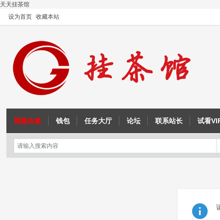
天天挂茶馆
设为首页
收藏本站
视频合集
钱包
任务大厅
论坛
联系站长
试看VI
OD教程
注入与内联汇编
征途教程
成吉思汗教程