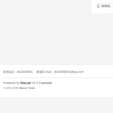
请稍候...
联系QQ：842848001
邮箱E-mail：842848001@qq.com
Powered by
Discuz!
X3.5
Licensed
© 2001-2026
Discuz! Team
.