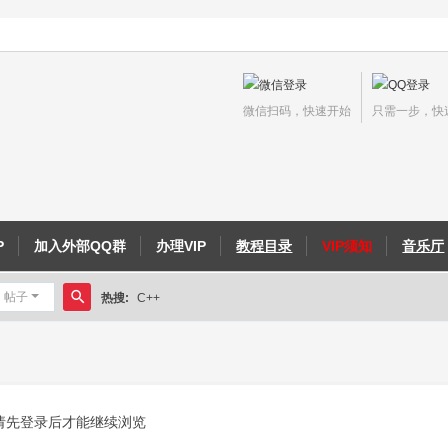
微信扫码，快速开始
只需一步，快
P
加入外部QQ群
办理VIP
教程目录
VIP须知
音乐厅
帖子
热搜:
C++
搜
侠义外传教程
索
请先登录后才能继续浏览