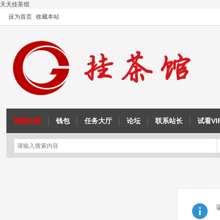
天天挂茶馆
设为首页
收藏本站
视频合集
钱包
任务大厅
论坛
联系站长
试看VI
OD教程
注入与内联汇编
征途教程
成吉思汗教程