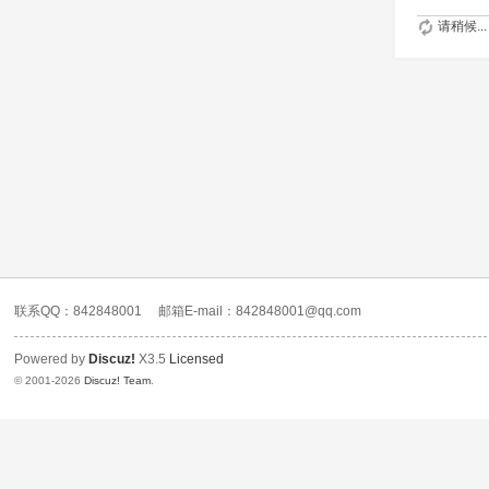
请稍候...
联系QQ：842848001
邮箱E-mail：842848001@qq.com
Powered by
Discuz!
X3.5
Licensed
© 2001-2026
Discuz! Team
.