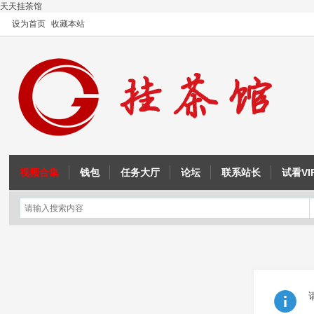
天天挂茶馆
设为首页
收藏本站
视频合集
钱包
任务大厅
论坛
联系站长
试看VI
OD教程
注入与内联汇编
征途教程
成吉思汗教程