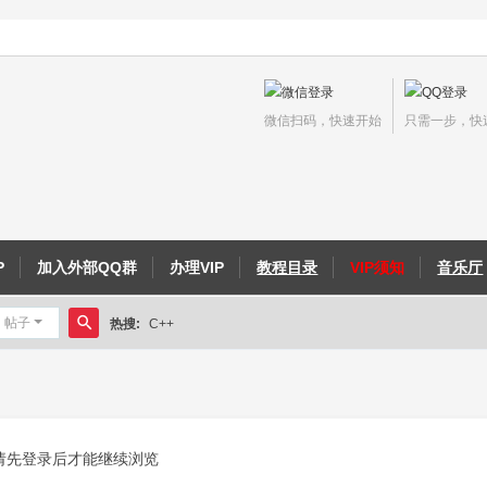
微信扫码，快速开始
只需一步，快
P
加入外部QQ群
办理VIP
教程目录
VIP须知
音乐厅
帖子
热搜:
C++
搜
侠义外传教程
索
请先登录后才能继续浏览