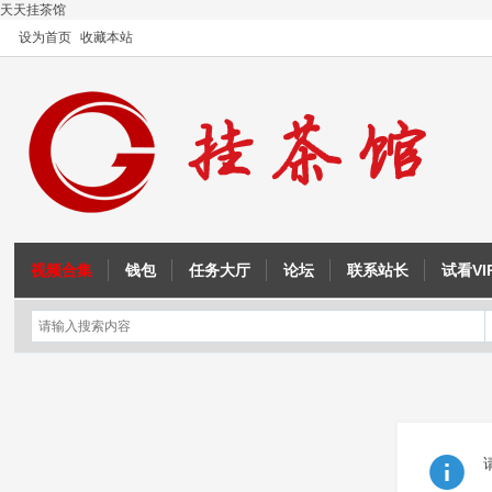
天天挂茶馆
设为首页
收藏本站
视频合集
钱包
任务大厅
论坛
联系站长
试看VI
OD教程
注入与内联汇编
征途教程
成吉思汗教程