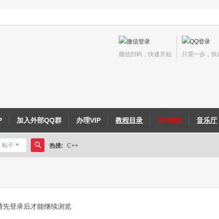
微信扫码，快速开始
只需一步，快
P
加入外部QQ群
办理VIP
教程目录
VIP须知
音乐厅
帖子
热搜:
C++
搜
侠义外传教程
索
请先登录后才能继续浏览