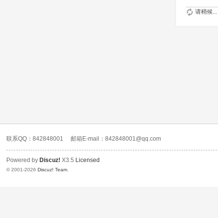
请稍候...
联系QQ：842848001
邮箱E-mail：842848001@qq.com
Powered by
Discuz!
X3.5
Licensed
© 2001-2026
Discuz! Team
.