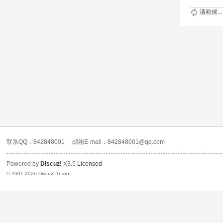
请稍候...
联系QQ：842848001
邮箱E-mail：842848001@qq.com
Powered by
Discuz!
X3.5
Licensed
© 2001-2026
Discuz! Team
.