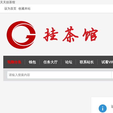
天天挂茶馆
设为首页
收藏本站
视频合集
钱包
任务大厅
论坛
联系站长
试看VI
OD教程
注入与内联汇编
征途教程
成吉思汗教程