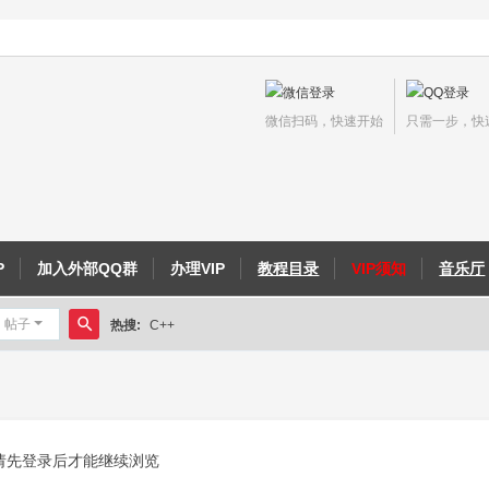
微信扫码，快速开始
只需一步，快
P
加入外部QQ群
办理VIP
教程目录
VIP须知
音乐厅
帖子
热搜:
C++
搜
侠义外传教程
索
请先登录后才能继续浏览